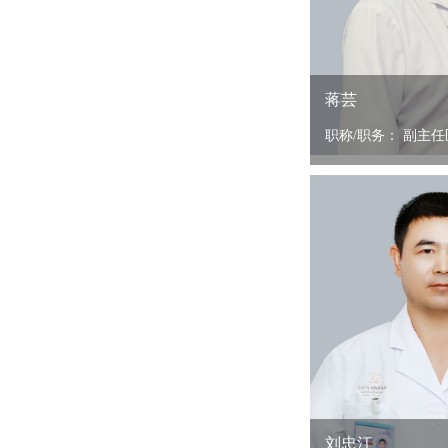
蒋芸
职称/职务： 副主任医
刘忠江